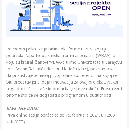
Povodom pokretanja online platforme OPEN, koju je
podržala Zapadnobalkanska alumni asocijacija (WBAA), a
koju su kreirali članovi WBAA-e u ime Univerziteta u Sarajevu
(mr. Adnan Rahimić i doc. dr. Hatidža Jahić), pozivamo vas
da prisustvujete našoj prvoj online konferenciji na kojoj će
biti predstavljena ideja i motivacija za ovaj projekat. Nakon
toga dobit ćete i više informacija „iz prve ruke” o Erasmus+ i
onome što će se događati s programom u budućnosti.
SAVE-THE-DATE:
Prva online sesija održat će se 15. februara 2021. u 12:00
sati (CET).