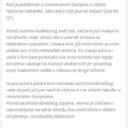
Rad je publikovan u renomiranom časopisu iz oblasti
Njutnove mehanike, Meccanica (SJR Journal Impact Quartile
Q1).
Pored izuzetno kvalitetnog sadržaja, rad prvi put stavlja na
istraživački radar oblast vibro-udarnih sistema sa
neidealnom pobudom i otvara novi, još neistraženi, prostor
analize ove vrste mehaničkih sistema. Po znanju autora i
uvida u šire baze podataka ova vrsta sistema nije nigdje
istražena i ukazuje na nužnost analize istih jer posjeduju
svoje kvalitativne razlike u odnosu na druge sisteme.
Grupa autora planira kroz nastavak naučnoistraživačkog
rada objaviti još par naučnih radova iz ove oblasti također u
renomiranim časopisima.
Pored naučnoistraživačkog uspjeha, veoma je značajno i
uspostavljanje saradnje između dva univerziteta u oblasti
istraživanja i istraživačke djelatnosti.