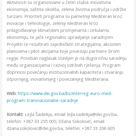
Aktivnosti su organizovane u četiri stuba: inovativna
ekonomija, zaštita okoliša, zelena životna područja i održivi
turizam. Prioriteti programa su pametniji Mediteran kroz
inovacije i tehnologije, zeleniji Mediteran kroz
prilagođavanje klimatskim promjenama i cirkularnu
ekonomiju, te jače regionalno upravljanje saradnjom.
Projekti će rezultirati zajedničkim strategijama, akcionim
planovima i pilot akcijama koje povezuju partnere širom
regije. Poseban naglasak stavljen je na dugoročnu saradnju
među organizacijama i razvoj održivih rješenja. Program
doprinosi povećanju institucionalnih kapaciteta i stvaranju
otpornijeg, inovativnijeg i povezanijeg Mediterana.
Web
:
https://www.dei.gov.ba/bs/interreg-euro-med-
program-transnacionalne-saradnje
Kontakt
: Lejla Šadinlija, email: lejla.sadinlija@dei.gov.ba,
telefon: +387 33 255 005; Džana Sokolović, email:
dzana.sokolovic@dei.gov.ba, telefon: +387 33 206 605