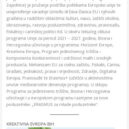
Zajednice) je pružanje podrške politikama Evropske unije te
unapređenje saradnje između država članica EU i njihovih
građana u različitim oblastima: kulturi, nauci, zaštiti okoline,
obrazovanju, razvoju poduzetništva, zdravstvu, pravosuđu,
fiskalnoj i carinskoj politici itd. U okviru tekućeg ciklusa
programa Unije za period 2021 – 2027. godina, Bosna i
Hercegovina učestvuje u programima: Horizont Evrope,
Kreativna Evropa, Program jedinstvenog tržišta –
komponenta Konkurentnost i održivost malih i srednjih
preduzeća, Mehanizam EU za civilnu zaštitu, Fiskalis, Carina,
Građani, jednakost, prava i vrijednosti, Zdravlje, Digitalna
Evropa, Pravosuđe te Erasmus+ (učešće u aktivnostima
unutar međunarodne dimenzije programa). U sklopu
Programa za jedinstveno tržište, Bosna i Hercegovina
učestvuje i u evropskom programu razmjene za nove
poduzetnike: „ERASMUS za mlade poduzetnike“.
KREATIVNA EVROPA BiH