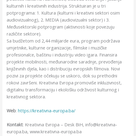
kulturnih i kreativnih industrija. Struktuiran je u tri
potprograma: 1. Kultura (kulturni i kreativni sektori osim
audiovizualnog), 2. MEDIA (audiovizualni sektor) i 3.
Međusektorski potprogram (aktivnosti koje povezuju
različite sektore).
Sa budžetom od 2,44 milijarde eura, program podržava
umjetnike, kulturne organizacije, filmske i muzičke
profesionalce, baštinu i industriju video igara. Finansira
projekte mobilnosti, međunarodne saradnje, prevođenja
književnih djela, kao i distribuciju evropskih filmova. Novi
pozivi za projekte očekuju se uskoro, dok su prethodni
rokovi završeni. Kreativna Evropa promoviše inkluzivnost,
digitalnu transformaciju i ekološku održivost kulturnog i
kreativnog sektora.
Web
:
https://kreativna-europa.ba/
Kontakt
: Kreativna Evropa – Desk BiH, info@kreativna-
europa.ba, www.kreativna-europa.ba