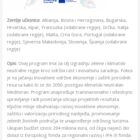
Zemlje učesnice
: Albanija, Bosna i Hercegovina, Bugarska,
Hrvatska, Kipar, Francuska (odabrane regije), Grčka, Italija
(odabrane regije), Malta, Crna Gora, Portugal (odabrane
regije), Sjeverna Makedonija, Slovenija, Španija (odabrane
regije)
Opis
: Ovaj program ima za cilj izgradnju zelene i klimatski
neutralne regije kroz održivi rast i inovativnu saradnju. Fokus
je na jačanju inovativne održive ekonomije i zaštiti prirodnih
resursa kako bi se do 2050. postigao klimatski neutralan
Mediteran. Program unapređuje transnacionalno i višeslojno
upravljanje radi povećanja uticaja projektnih rezultata.
Ključne misije obuhvataju razvoj inovativne ekonomije,
zaštitu i valorizaciju prirodnog naslijeđa, promovisanje
zelenih životnih područja te unapređenje održivog turizma.
Ukupan budžet iznosi 294 miliona eura, od čega najveći dio
dolazi iz Evropskog fonda za regionalni razvoj i IPA III fonda.