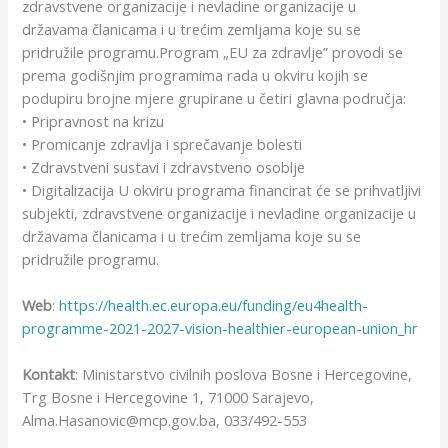
zdravstvene organizacije i nevladine organizacije u
državama članicama i u trećim zemljama koje su se
pridružile programu.Program „EU za zdravlje” provodi se
prema godišnjim programima rada u okviru kojih se
podupiru brojne mjere grupirane u četiri glavna područja:
• Pripravnost na krizu
• Promicanje zdravlja i sprečavanje bolesti
• Zdravstveni sustavi i zdravstveno osoblje
• Digitalizacija U okviru programa financirat će se prihvatljivi
subjekti, zdravstvene organizacije i nevladine organizacije u
državama članicama i u trećim zemljama koje su se
pridružile programu.
Web
:
https://health.ec.europa.eu/funding/eu4health-
programme-2021-2027-vision-healthier-european-union_hr
Kontakt
: Ministarstvo civilnih poslova Bosne i Hercegovine,
Trg Bosne i Hercegovine 1, 71000 Sarajevo,
Alma.Hasanovic@mcp.gov.ba, 033/492-553