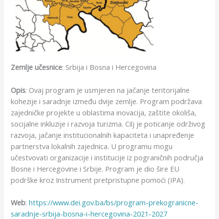
Zemlje učesnice
: Srbija i Bosna i Hercegovina
Opis
: Ovaj program je usmjeren na jačanje teritorijalne
kohezije i saradnje između dvije zemlje. Program podržava
zajedničke projekte u oblastima inovacija, zaštite okoliša,
socijalne inkluzije i razvoja turizma. Cilj je poticanje održivog
razvoja, jačanje institucionalnih kapaciteta i unapređenje
partnerstva lokalnih zajednica. U programu mogu
učestvovati organizacije i institucije iz pograničnih područja
Bosne i Hercegovine i Srbije. Program je dio šire EU
podrške kroz Instrument pretpristupne pomoći (IPA).
Web
:
https://www.dei.gov.ba/bs/program-prekogranicne-
saradnje-srbija-bosna-i-hercegovina-2021-2027