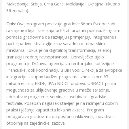
Makedonija, Srbija, Crna Gora, Moldavija i Ukrajina (ukupno
36 zemalja).
Opis
: Ovaj program povezuje gradove širom Evrope radi
razmjene ideja i kreiranja održivih urbanih politika. Program
pomaže gradovima da razvijaju i primjenjuju integrisane i
participativne strategije kroz saradnju u tematskim
mrežama. Fokus je na digitalnoj transformaciji, zelenoj
tranziciji i rodnoj ravnopravnosti. Upravljačko tijelo
programa je Državna agencija za teritorijalnu koheziju iz
Francuske, dok koordinaciju u BiH vodi Direkcija za evropske
integracije. Ukupan budžet programa iznosi skoro 87
miliona eura iz ERDF, IPA i NDICI fondova. URBACT pruža
mogućnosti za uključivanje gradova u mreže saradnje,
edukativne programe, seminare, webinare i gradske
festivale. Poseban naglasak stavljen je na razmjenu dobrih
praksi i jačanje kapaciteta lokalnih aktera. Program
omogućava gradovima da postanu inkluzivniji, inovativniji i
otporniji na zajedničke izazove.