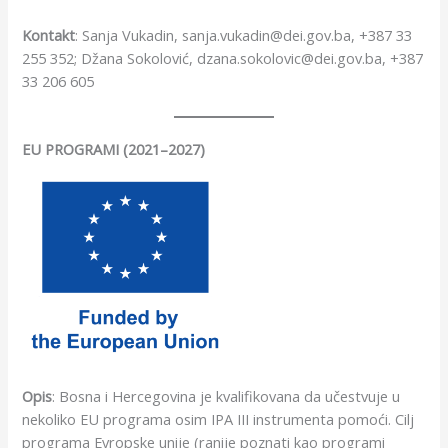
Kontakt
: Sanja Vukadin, sanja.vukadin@dei.gov.ba, +387 33
255 352; Džana Sokolović, dzana.sokolovic@dei.gov.ba, +387
33 206 605
EU PROGRAMI (2021–2027)
Opis
: Bosna i Hercegovina je kvalifikovana da učestvuje u
nekoliko EU programa osim IPA III instrumenta pomoći. Cilj
programa Evropske unije (ranije poznati kao programi