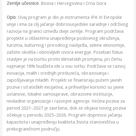
Zemlje učesnice
: Bosna i Hercegovina i Crna Gora
Opis
: Ovaj program je dio je instrumenta IPA III Evropske
unije i ima za cilj jačanje dobrosusjedske saradnje i održivog
razvoja na granici između dvije zemlje. Program podržava
projekte u oblastima unapređenja poslovnog okruženja,
turizma, kulturnog i prirodnog naslijeđa, zelene ekonomije,
zaštite okoliša i obnovljivih izvora energije. Poseban fokus
stavljen je na borbu protiv klimatskih promjena, pri čemu
najmanje 18% budžeta ide u ovu svrhu. Podržava se razvoj
inovacija, malih i srednjih preduzeća, obrazovanja i
zapošljavanja mladih. Projekti se finansiraju putem javnih
poziva i strateških inicijativa, a prihvatljivi korisnici su javne
ustanove, lokalne samouprave, obrazovne institucije,
nevladine organizacije i razvojne agencije. Većina poziva za
period 2021–2027 je završena, dok se objava novog poziva
očekuje u periodu 2025–2026. Program doprinosi jačanju
kapaciteta i unapređenju kvaliteta života stanovništva u
prekograničnom području.