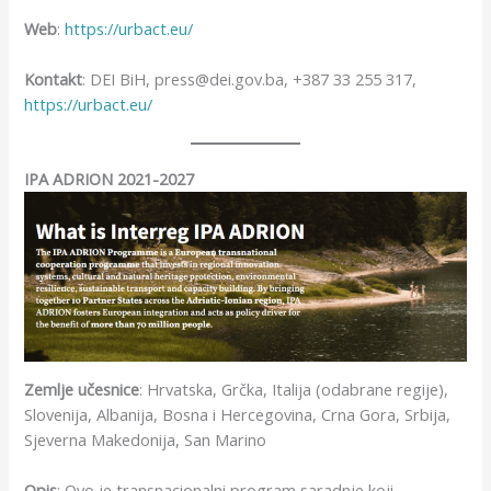
Web
:
https://urbact.eu/
Kontakt
: DEI BiH, press@dei.gov.ba, +387 33 255 317,
https://urbact.eu/
IPA ADRION 2021-2027
Zemlje učesnice
: Hrvatska, Grčka, Italija (odabrane regije),
Slovenija, Albanija, Bosna i Hercegovina, Crna Gora, Srbija,
Sjeverna Makedonija, San Marino
Opis
: Ovo je transnacionalni program saradnje koji