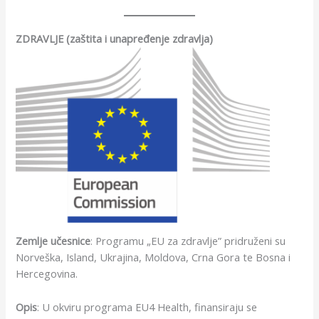
ZDRAVLJE (zaštita i unapređenje zdravlja)
Zemlje učesnice
: Programu „EU za zdravlje” pridruženi su
Norveška, Island, Ukrajina, Moldova, Crna Gora te Bosna i
Hercegovina.
Opis
: U okviru programa EU4 Health, finansiraju se