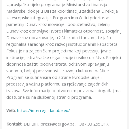
Upravljačko tijelo programa je Ministarstvo finansija
Mađarske, dok je u BiH za koordinaciju zadužena Direkcija
za evropske integracije. Program ima četiri prioriteta:
pametniji Dunav kroz inovacije i poduzetništvo, zeleniji
Dunav kroz obnovljive izvore i klimatsku otpornost, socijalniji
Dunav kroz obrazovanje, tržište rada i turizam, te jača
regionalna saradnja kroz razvoj institucionalnih kapaciteta.
Fokus je na zajedničkim projektima koji povezuju javne
institucije, istraživačke organizacije i civilno društvo. Projekti
doprinose zaštiti biodiverziteta, održivom upravljanju
vodama, boljoj povezanosti i razvoju kulturne baštine.
Program se sufinansira od strane Evropske unije i
predstavlja važnu platformu za rješavanje zajedničkih
izazova. Sve informacije o otvorenim pozivima i događajima
dostupne su na službenoj stranici programa.
Web
:
https://interreg-danube.eu/
Kontakt
: DEI BiH, press@dei.gov.ba, +387 33 255 317,