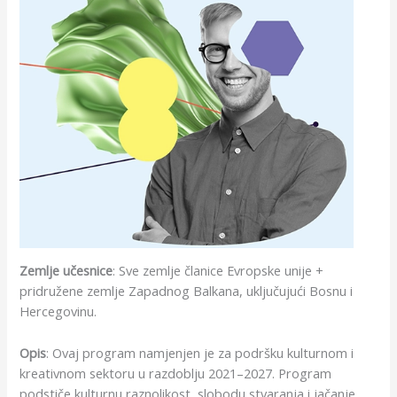
Zemlje učesnice
: Sve zemlje članice Evropske unije +
pridružene zemlje Zapadnog Balkana, uključujući Bosnu i
Hercegovinu.
Opis
: Ovaj program namjenjen je za podršku kulturnom i
kreativnom sektoru u razdoblju 2021–2027. Program
podstiče kulturnu raznolikost, slobodu stvaranja i jačanje