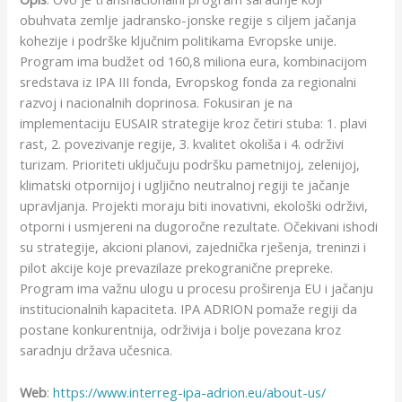
obuhvata zemlje jadransko-jonske regije s ciljem jačanja
kohezije i podrške ključnim politikama Evropske unije.
Program ima budžet od 160,8 miliona eura, kombinacijom
sredstava iz IPA III fonda, Evropskog fonda za regionalni
razvoj i nacionalnih doprinosa. Fokusiran je na
implementaciju EUSAIR strategije kroz četiri stuba: 1. plavi
rast, 2. povezivanje regije, 3. kvalitet okoliša i 4. održivi
turizam. Prioriteti uključuju podršku pametnijoj, zelenijoj,
klimatski otpornijoj i ugljično neutralnoj regiji te jačanje
upravljanja. Projekti moraju biti inovativni, ekološki održivi,
otporni i usmjereni na dugoročne rezultate. Očekivani ishodi
su strategije, akcioni planovi, zajednička rješenja, treninzi i
pilot akcije koje prevazilaze prekogranične prepreke.
Program ima važnu ulogu u procesu proširenja EU i jačanju
institucionalnih kapaciteta. IPA ADRION pomaže regiji da
postane konkurentnija, održivija i bolje povezana kroz
saradnju država učesnica.
Web
:
https://www.interreg-ipa-adrion.eu/about-us/