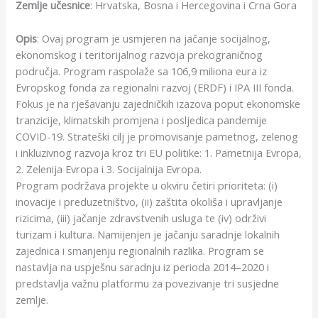
Zemlje učesnice
: Hrvatska, Bosna i Hercegovina i Crna Gora
Opis
: Ovaj program je usmjeren na jačanje socijalnog,
ekonomskog i teritorijalnog razvoja prekograničnog
područja. Program raspolaže sa 106,9 miliona eura iz
Evropskog fonda za regionalni razvoj (ERDF) i IPA III fonda.
Fokus je na rješavanju zajedničkih izazova poput ekonomske
tranzicije, klimatskih promjena i posljedica pandemije
COVID-19. Strateški cilj je promovisanje pametnog, zelenog
i inkluzivnog razvoja kroz tri EU politike: 1. Pametnija Evropa,
2. Zelenija Evropa i 3. Socijalnija Evropa.
Program podržava projekte u okviru četiri prioriteta: (i)
inovacije i preduzetništvo, (ii) zaštita okoliša i upravljanje
rizicima, (iii) jačanje zdravstvenih usluga te (iv) održivi
turizam i kultura. Namijenjen je jačanju saradnje lokalnih
zajednica i smanjenju regionalnih razlika. Program se
nastavlja na uspješnu saradnju iz perioda 2014–2020 i
predstavlja važnu platformu za povezivanje tri susjedne
zemlje.