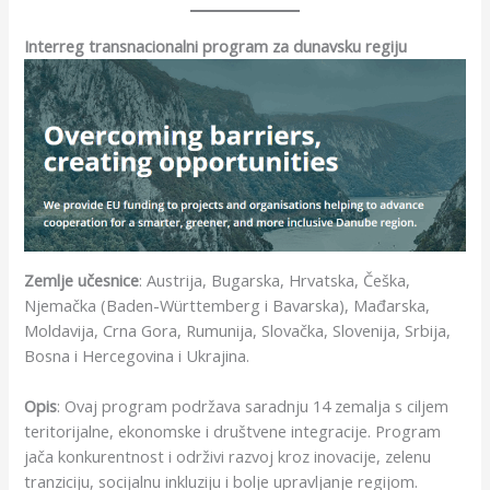
Interreg transnacionalni program za dunavsku regiju
Zemlje učesnice
: Austrija, Bugarska, Hrvatska, Češka,
Njemačka (Baden-Württemberg i Bavarska), Mađarska,
Moldavija, Crna Gora, Rumunija, Slovačka, Slovenija, Srbija,
Bosna i Hercegovina i Ukrajina.
Opis
: Ovaj program podržava saradnju 14 zemalja s ciljem
teritorijalne, ekonomske i društvene integracije. Program
jača konkurentnost i održivi razvoj kroz inovacije, zelenu
tranziciju, socijalnu inkluziju i bolje upravljanje regijom.