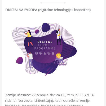
DIGITALNA EVROPA (digitalne tehnologije i kapaciteti)
Zemlje učesnice
: 27 zemalja članica EU, zemlje EFTA/EEA
(Island, Norveška, Lihtenštajn), kao i određene zemlje
kandidati i potencijalni kandidati koje su potpisale