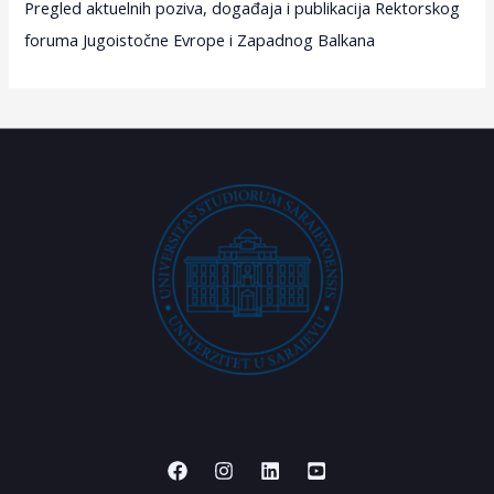
Pregled aktuelnih poziva, događaja i publikacija Rektorskog
foruma Jugoistočne Evrope i Zapadnog Balkana