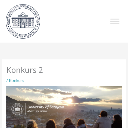
Skip
to
content
Konkurs 2
/
Konkurs