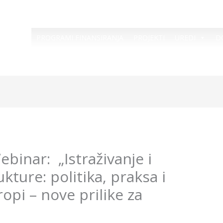
PROGRAMI FINANSIRANJA
PROJEKTI
UREDI
D
inar: „Istraživanje i
kture: politika, praksa i
ropi – nove prilike za