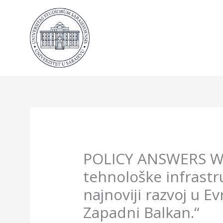
Skip
to
content
POLICY ANSWERS Web
tehnološke infrastru
najnoviji razvoj u Ev
Zapadni Balkan.“