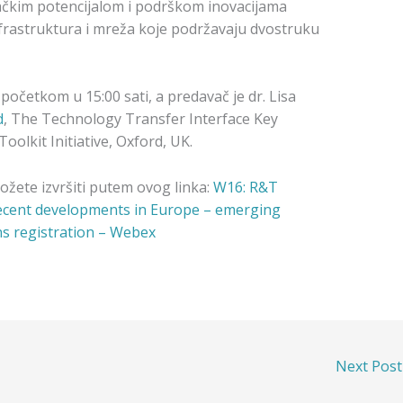
ačkim potencijalom i podrškom inovacijama
nfrastruktura i mreža koje podržavaju dvostruku
početkom u 15:00 sati, a predavač je dr. Lisa
d
, The Technology Transfer Interface Key
olkit Initiative, Oxford, UK.
ožete izvršiti putem ovog linka:
W16: R&T
d recent developments in Europe – emerging
ns registration – Webex
Next Pos