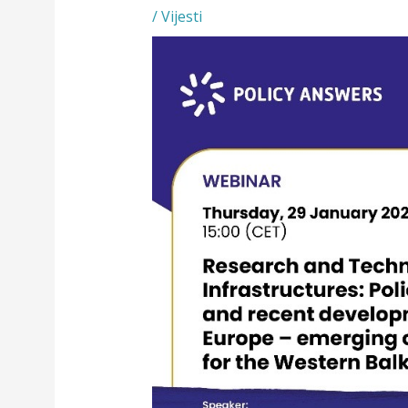
/
Vijesti