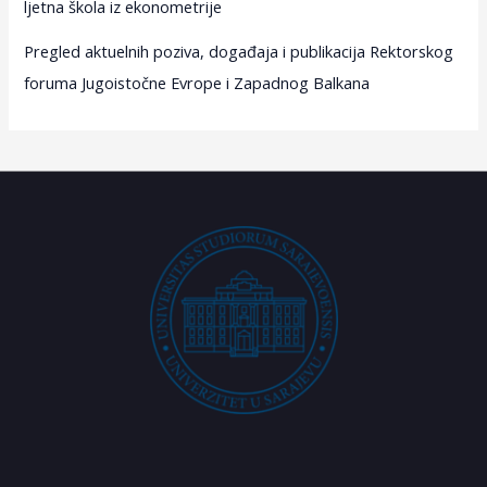
ljetna škola iz ekonometrije
Pregled aktuelnih poziva, događaja i publikacija Rektorskog
foruma Jugoistočne Evrope i Zapadnog Balkana