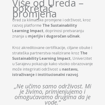
Više od Ureda –
pokretač
promjena
Ured za klimatske promjene i održivost, kroz
razvoj platforme
The Sustainability
Learning Impact
, doprinosi pretvaranju
znanja u
mjerljiv i dugoročan učinak
.
Kroz akreditovane certifikacije, ciljane obuke i
strateška partnerstva realizirane kroz
The
Sustainability Learning Impact
, Univerzitet
u Sarajevu pokazuje kako visoko obrazovanje
može integrirati održivost u
nastavu,
istraživanje i institucionalni razvoj
.
„Ne učimo samo održivost. Mi
je živimo, primjenjujemo i
omogućavamo drugima da je
vode.“