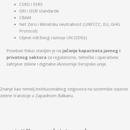
CSRD i ESRS
GRI i ISSB standarde
CBAM
Net Zero i klimatsku neutralnost (UNFCCC, EU, GHG
Protocol)
Ciljeve održivog razvoja UN (SDGs)
Poseban fokus stavljen je na
jačanje kapaciteta javnog i
privatnog sektora
za regulatorne, tehničke i operativne
zahtjeve zelene i digitalne ekonomije Evropske unije.
m
s
k
e
i
z
a
z
o
v
e
e
t
s
i
s
l
n
a
o
n
o
g
i
c
u
k
a
o
t
e
Z
n
a
n
j
e
m
e
l
t
j
i
i
n
t
s
o
d
g
a
o
v
n
o
a
r
z
e
l
e
n
e
t
r
a
n
z
i
c
i
j
e
u
Z
a
p
a
d
n
o
m
B
a
l
k
a
n
u
.