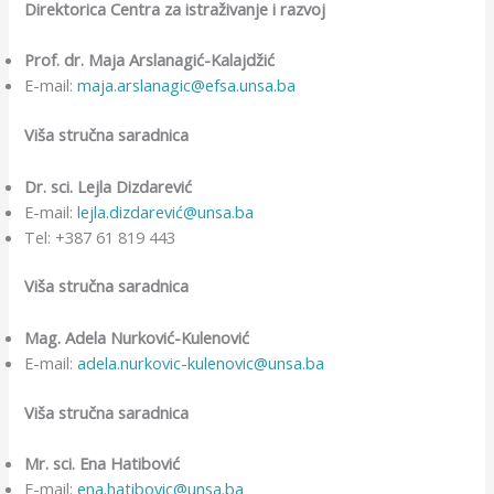
Direktorica Centra za istraživanje i razvoj
Prof. dr. Maja Arslanagić-Kalajdžić
E-mail:
maja.arslanagic@efsa.unsa.ba
Viša stručna saradnica
Dr. sci. Lejla Dizdarević
E-mail:
lejla.dizdarević@unsa.ba
Tel: +387 61 819 443
Viša stručna saradnica
Mag. Adela Nurković-Kulenović
E-mail:
adela.nurkovic-kulenovic@unsa.ba
Viša stručna saradnica
Mr. sci. Ena Hatibović
E-mail:
ena.hatibovic@unsa.ba