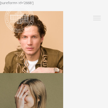
Skip
[sureforms id=’2668′]
to
content