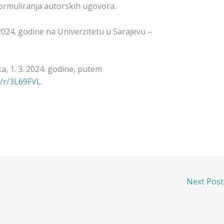
 formuliranja autorskih ugovora.
2024. godine na Univerzitetu u Sarajevu –
ka, 1. 3. 2024. godine, putem
/r/3L69FVL
.
Next Pos