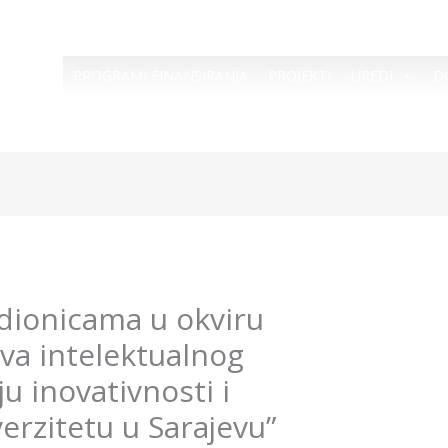
PROGRAMI FINANSIRANJA
PROJEKTI
UREDI
D
adionicama u okviru
ava intelektualnog
ju inovativnosti i
erzitetu u Sarajevu”