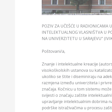
POZIV ZA UČEŠĆE U RADIONICAMA U
INTELEKTUALNOG VLASNIŠTVA U PO
NA UNIVERZITETU U SARAJEVU” (IVI
Poštovani/a,
Znanje i intelektualne kreacije (autors
visokoškolskih ustanova su kataliza
ukoliko se štite i diseminiraju na adek
razmjena između univerziteta i privr
značaja. Kočnicu u tom sistemu može p
svijesti o značaju zaštite intelektua
upravljanje intelektualnim dobrima n
podrške istraživačima u procesu zaštit