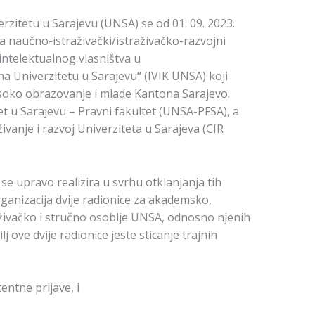
verzitetu u Sarajevu (UNSA) se od 01. 09. 2023.
ra naučno-istraživački/istraživačko-razvojni
intelektualnog vlasništva u
 na Univerzitetu u Sarajevu“ (IVIK UNSA) koji
isoko obrazovanje i mlade Kantona Sarajevo.
et u Sarajevu – Pravni fakultet (UNSA-PFSA), a
ivanje i razvoj Univerziteta u Sarajeva (CIR
 se upravo realizira u svrhu otklanjanja tih
organizacija dvije radionice za akademsko,
živačko i stručno osoblje UNSA, odnosno njenih
lj ove dvije radionice jeste sticanje trajnih
entne prijave, i