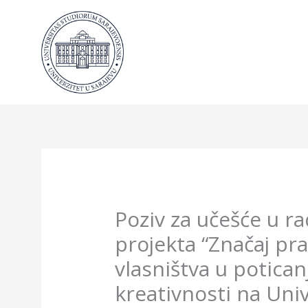
Skip
to
content
Poziv za učešće u r
projekta “Značaj pr
vlasništva u potican
kreativnosti na Univ