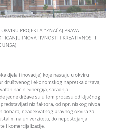
 OKVIRU PROJEKTA: “ZNAČAJ PRAVA
TICANJU INOVATIVNOSTI I KREATIVNOSTI
K UNSA)
ka djela i inovacije) koje nastaju u okviru
tor društvenog i ekonomskog napretka država,
vatan način. Sinergija, saradnja i
ede jedne države su u tom procesu od ključnog
redstavljati niz faktora, od npr. niskog nivoa
lnih dobara, neadekvatnog pravnog okvira za
astalim na univerzitetu, do nepostojanja
e i komercijalizacije.