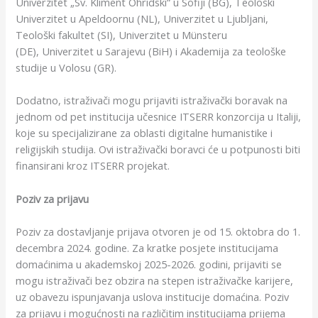
Univerzitet „Sv. Kliment Ohridski“ u Sofiji (BG), Teološki
Univerzitet u Apeldoornu (NL), Univerzitet u Ljubljani,
Teološki fakultet (SI), Univerzitet u Münsteru
(DE), Univerzitet u Sarajevu (BiH) i Akademija za teološke
studije u Volosu (GR).
Dodatno, istraživači mogu prijaviti istraživački boravak na
jednom od pet institucija učesnice ITSERR konzorcija u Italiji,
koje su specijalizirane za oblasti digitalne humanistike i
religijskih studija. Ovi istraživački boravci će u potpunosti biti
finansirani kroz ITSERR projekat.
Poziv za prijavu
Poziv za dostavljanje prijava otvoren je od 15. oktobra do 1.
decembra 2024. godine. Za kratke posjete institucijama
domaćinima u akademskoj 2025-2026. godini, prijaviti se
mogu istraživači bez obzira na stepen istraživačke karijere,
uz obavezu ispunjavanja uslova institucije domaćina. Poziv
za prijavu i mogućnosti na različitim institucijama prijema