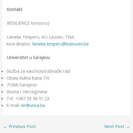
Kontakt
RESILIENCE konzorcij
Lieneke Timpers, KU Leuven, TNA
koordinator:
lieneke.timpers@kuleuven.be
Univerzitet u Sarajevu
Služba za naučnoistraživački rad
Obala Kulina bana 7/II
71000 Sarajevo
Bosna i Hercegovina
Tel.: +387 33 56 51 23
E-mail:
nir@unsa.ba
←
Previous Post
Next Post
→