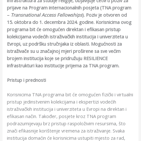
infrastruktura za studije religije, objavljuje četvrti poziv za
prijave na Program internacionalnih posjeta (TNA program
–
Transnational Access Fellowships
). Poziv je otvoren od
15. oktobra do 1. decembra 2024. godine. Korisnicima ovog
programa bit će omogućen direktan i efikasan pristup
kolekcijama vodećih istraživačkih institucija i univerziteta u
Evropi, uz podršku stručnjaka iz oblasti. Mogućnosti za
istraživače su u značajnoj mjeri proširene sa sve većim
brojem institucija koje se pridružuju RESILIENCE
infrastrukturi kao institucije prijema za TNA program.
Pristup i prednosti
Korisnicima TNA programa bit će omogućen fizički i virtualni
pristup jedinstvenim kolekcijama i ekspertizi vodećih
istraživačkih institucija i univerziteta u Evropi na direktan i
efikasan način. Također, posjete kroz TNA program
podrazumijevaju brz pristup raspoloživim resursima, što
znači efikasnije korištenje vremena za istraživanje. Svaka
institucija domaćin će korisnicima ustupiti mjesto za rad,