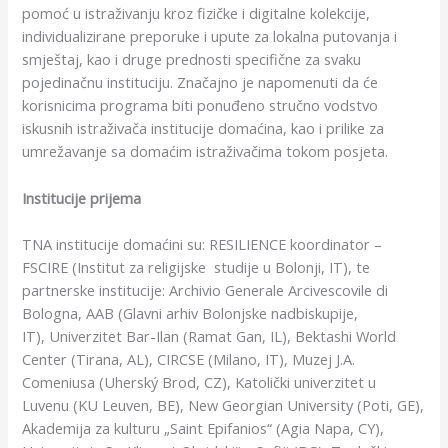
pomoć u istraživanju kroz fizičke i digitalne kolekcije,
individualizirane preporuke i upute za lokalna putovanja i
smještaj, kao i druge prednosti specifične za svaku
pojedinačnu instituciju. Značajno je napomenuti da će
korisnicima programa biti ponuđeno stručno vodstvo
iskusnih istraživača institucije domaćina, kao i prilike za
umrežavanje sa domaćim istraživačima tokom posjeta.
Institucije prijema
TNA institucije domaćini su: RESILIENCE koordinator –
FSCIRE (Institut za religijske studije u Bolonji, IT), te
partnerske institucije: Archivio Generale Arcivescovile di
Bologna, AAB (Glavni arhiv Bolonjske nadbiskupije,
IT), Univerzitet Bar-Ilan (Ramat Gan, IL), Bektashi World
Center (Tirana, AL), CIRCSE (Milano, IT), Muzej J.A.
Comeniusa (Uherský Brod, CZ), Katolički univerzitet u
Luvenu (KU Leuven, BE), New Georgian University (Poti, GE),
Akademija za kulturu „Saint Epifanios“ (Agia Napa, CY),