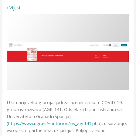
/
Vijesti
U situaciji velikog broja ljudi zaraženih virusom COVID-19,
grupa istraživača (AGR-141, Odsjek za hranu i ishranu) sa
Univerziteta u Granadi (Španija)
(
https://www.ugr.es/~nutricion/inv_agr141.php
), u saradnji s
evropskim partnerima, uključujući Poljoprivredno-