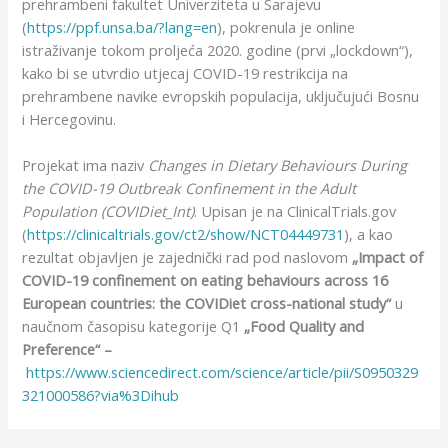
prehrambeni fakultet Univerziteta u Sarajevu
(
https://ppf.unsa.ba/?lang=en
), pokrenula je online
istraživanje tokom proljeća 2020. godine (prvi „lockdown“),
kako bi se utvrdio utjecaj COVID-19 restrikcija na
prehrambene navike evropskih populacija, uključujući Bosnu
i Hercegovinu.
Projekat ima naziv
Changes in Dietary Behaviours During
the COVID-19 Outbreak Confinement in the Adult
Population (COVIDiet_Int)
. Upisan je na ClinicalTrials.gov
(
https://clinicaltrials.gov/ct2/show/NCT04449731
), a kao
rezultat objavljen je zajednički rad pod naslovom
„Impact of
COVID-19 confinement on eating behaviours across 16
European countries: the COVIDiet cross-national study“
u
naučnom časopisu kategorije Q1
„Food Quality and
Preference“ –
https://www.sciencedirect.com/science/article/pii/S0950329
321000586?via%3Dihub