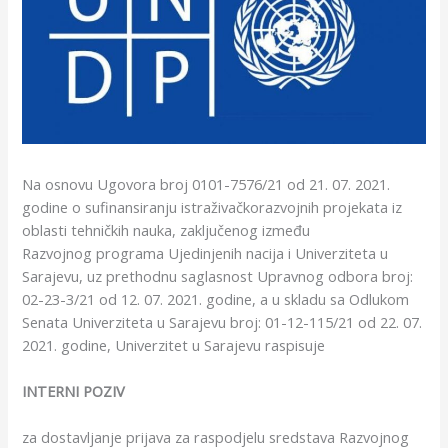
Na osnovu Ugovora broj 0101-7576/21 od 21. 07. 2021.
godine o sufinansiranju istraživačkorazvojnih projekata iz
oblasti tehničkih nauka, zaključenog između
Razvojnog programa Ujedinjenih nacija i Univerziteta u
Sarajevu, uz prethodnu saglasnost Upravnog odbora broj:
02-23-3/21 od 12. 07. 2021. godine, a u skladu sa Odlukom
Senata Univerziteta u Sarajevu broj: 01-12-115/21 od 22. 07.
2021. godine, Univerzitet u Sarajevu raspisuje
INTERNI POZIV
za dostavljanje prijava za raspodjelu sredstava Razvojnog