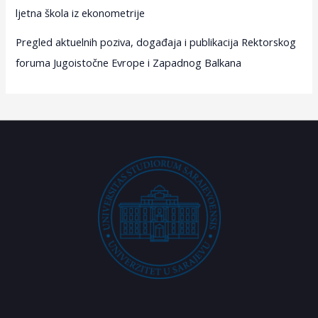
ljetna škola iz ekonometrije
Pregled aktuelnih poziva, događaja i publikacija Rektorskog
foruma Jugoistočne Evrope i Zapadnog Balkana